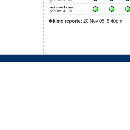
ns2.nivel1.com
(209.50.231.21)
�ltimo reporte:
20 Nov 05, 8:40pm