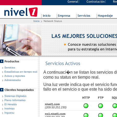
Inicio
Network Status
Servicios
A continuaci�n se listan los servicios 
Estadísticas en tiempo real
Avisos y reportes
como su status en tiempo real.
Administrador
Una luz verde indica que el servicio fun
fallo en el servicio o que este ha sido d
Sistemas Digitales
HTTP
FTP
SQ
Plano Informativo
nivel1.com
El Heraldo
(209.50.251.230)
Intelmax
Inguesu
ns1.nivel1.com
(209.50.231.20)